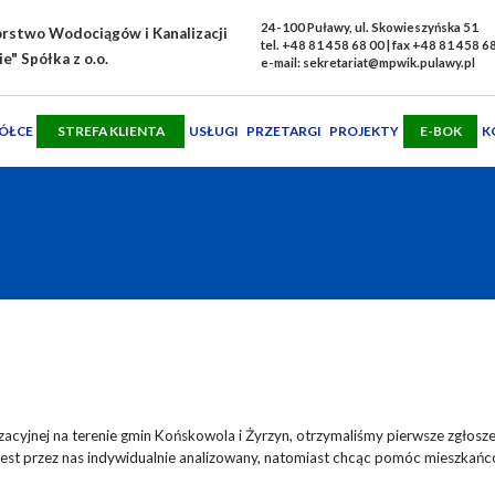
24-100 Puławy, ul. Skowieszyńska 51
orstwo Wodociągów i Kanalizacji
tel. +48 81 458 68 00 | fax +48 81 458 6
" Spółka z o.o.
e-mail: sekretariat@mpwik.pulawy.pl
PÓŁCE
STREFA KLIENTA
USŁUGI
PRZETARGI
PROJEKTY
E-BOK
K
zacyjnej na terenie gmin Końskowola i Żyrzyn, otrzymaliśmy pierwsze zgłosz
jest przez nas indywidualnie analizowany, natomiast chcąc pomóc mieszka