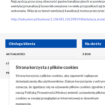
Najczęstszą przyczyną obecności gazów kanalizacyjnych w pomieszcze
wentylacja kanalizacji bywa lekceważona i w wielu przypadkach jej br
wykonaniu. Więcej na temat wentylacji kanalizacji można przeczytać k
http://ladnydom.pl/budowa/1,106581,10129819,Wentylacja_instalac
Obsługa klienta
Na skróty
AKTUALNOŚCI
E-BOK
STREFA KLIENTA
E-FAKTURA
Strona korzysta z plików cookies
PRZETARGI
JAKOŚĆ WODY
Strona korzysta z plików cookies, aby zapewnić najlepsze
doświadczenia dla użytkowników. Dalsze korzystanie z witryn
oznacza, że zgadzasz się na używanie plików cookies zgodnie z
naszą Polityką Prywatności.Możesz zmienić ustawienia plików
cookies w swojej przeglądarce internetowej w dowolnym
momencie.