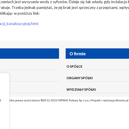
niach jest wysysanie wody z syfonów. Dzieje się tak wtedy, gdy instalacja 
akuje. Trzeba jednak pamiętać, że jej brak jest sprzeczny z przepisami, wpły
likając w poniższy link:
ji_kanalizacyjnej.html
O firmie
O SPÓŁCE
ORGANY SPÓŁKI
WYDZIAŁY SPÓŁKI
y
Wszystkie prawa zastrzeżone. ©2012-2023 MPWiK Puławy Sp. z o.o. |
Projekt i realizacja dkronos.pl